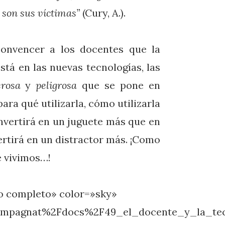
y son sus víctimas”
(Cury, A.).
convencer a los docentes que la
stá en las nuevas tecnologías, las
erosa
y
peligrosa
que se pone en
ara qué utilizarla, cómo utilizarla
nvertirá en un juguete más que en
ertirá en un distractor más. ¡Como
e vivimos…!
lo completo» color=»sky»
mpagnat%2Fdocs%2F49_el_docente_y_la_tecn