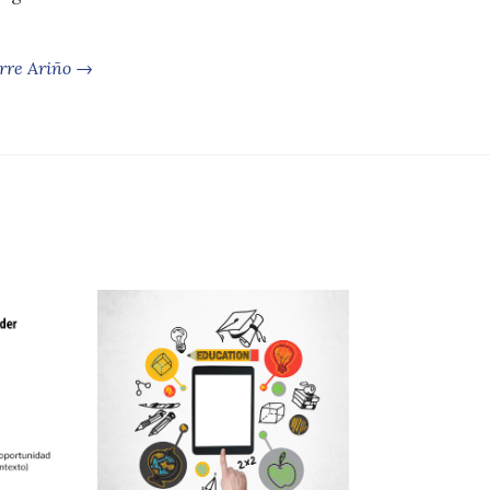
.
orre Ariño →