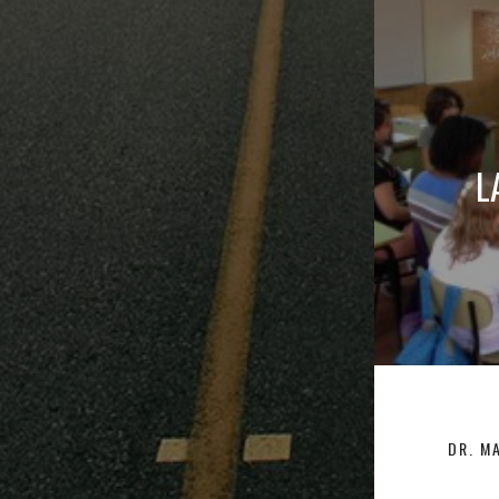
de
entrad
L
DR. M