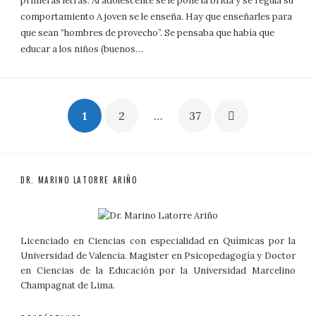
primeras letras. Al adolescente se le pone la brida y se regula su
comportamiento A joven se le enseña. Hay que enseñarles para
que sean “hombres de provecho”. Se pensaba que había que
educar a los niños (buenos…
Paginación
1
2
…
37
de
entradas
DR. MARINO LATORRE ARIÑO
Licenciado en Ciencias con especialidad en Químicas por la
Universidad de Valencia. Magister en Psicopedagogía y Doctor
en Ciencias de la Educación por la Universidad Marcelino
Champagnat de Lima.